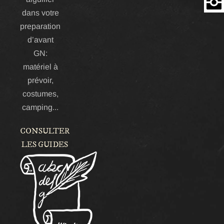
dans votre
Insta
preparation
d’avant
GN:
matériel à
prévoir,
costumes,
camping...
CONSULTER
LES GUIDES