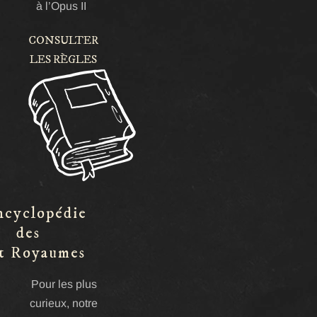
à l’Opus II
CONSULTER
LES RÈGLES
ncyclopédie
des
t Royaumes
Pour les plus
curieux, notre