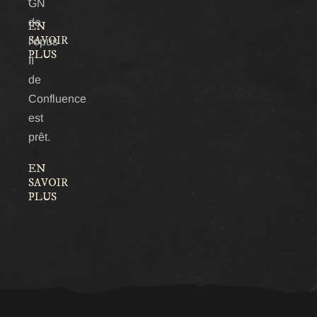
GN
de
EN
SAVOIR
l'opus
PLUS
II
de
Confluence
est
prêt.
EN
SAVOIR
PLUS