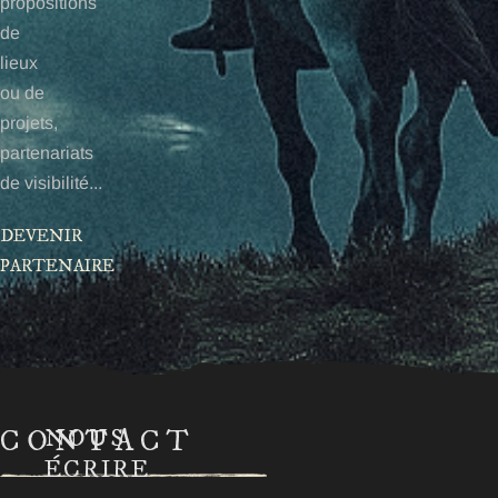
propositions
de
lieux
ou de
projets,
partenariats
de visibilité...
DEVENIR
PARTENAIRE
CONTACT
NOUS
ÉCRIRE