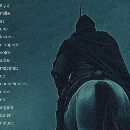
Il y a
mille
et
une
façons
d’apporter
votre
aide :
mécénat
de
compétences,
dons
en
argent
ou en
nature,