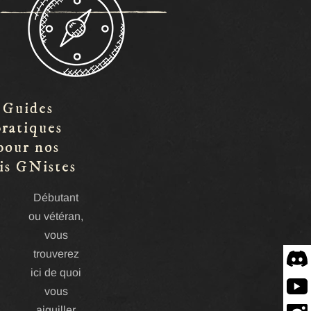
Guides
pratiques
pour nos
is GNistes
Débutant
ou vétéran,
vous
trouverez
Disco
ici de quoi
vous
Yout
aiguiller