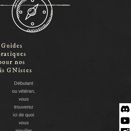
Guides
pratiques
pour nos
is GNistes
Débutant
ou vétéran,
vous
trouverez
Disco
ici de quoi
vous
Yout
aiguiller