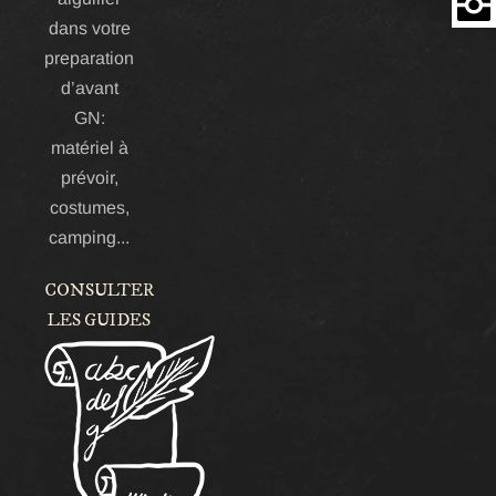
dans votre
Insta
preparation
d’avant
GN:
matériel à
prévoir,
costumes,
camping...
CONSULTER
LES GUIDES