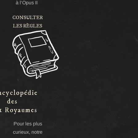
à l’Opus II
CONSULTER
LES RÈGLES
ncyclopédie
des
t Royaumes
Pour les plus
curieux, notre