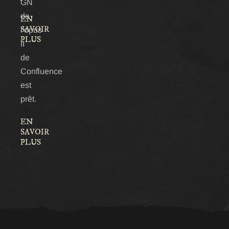
GN
de
EN
SAVOIR
l'opus
PLUS
II
de
Confluence
est
prêt.
EN
SAVOIR
PLUS