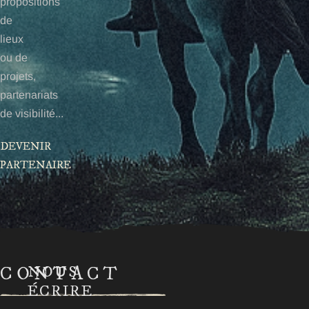
propositions
de
lieux
ou de
projets,
partenariats
de visibilité...
DEVENIR
PARTENAIRE
CONTACT
NOUS
ÉCRIRE