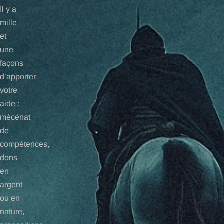
Il y a
mille
et
une
façons
d’apporter
votre
aide :
mécénat
de
compétences,
dons
en
argent
ou en
nature,